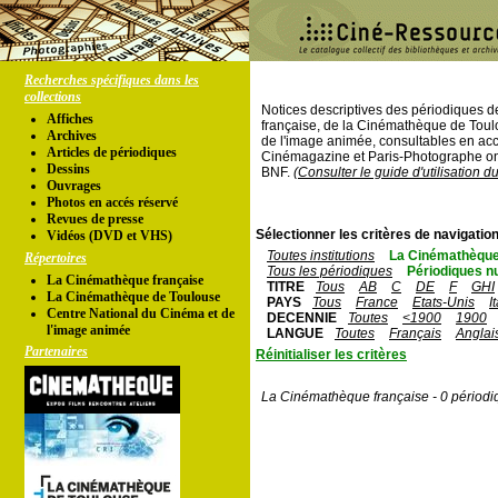
Recherches spécifiques dans les
collections
Notices descriptives des périodiques 
Affiches
française, de la Cinémathèque de Toul
Archives
de l'image animée, consultables en acc
Articles de périodiques
Cinémagazine et Paris-Photographe ont
Dessins
BNF.
(Consulter le guide d'utilisation d
Ouvrages
Photos en accés réservé
Revues de presse
Sélectionner les critères de navigation
Vidéos (DVD et VHS)
Toutes institutions
La Cinémathèque
Répertoires
Tous les périodiques
Périodiques n
La Cinémathèque française
TITRE
Tous
AB
C
DE
F
GHI
La Cinémathèque de Toulouse
PAYS
Tous
France
Etats-Unis
I
Centre National du Cinéma et de
DECENNIE
Toutes
<1900
1900
l'image animée
LANGUE
Toutes
Français
Anglai
Partenaires
Réinitialiser les critères
La Cinémathèque française - 0 périodi