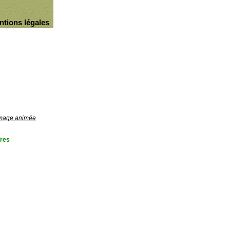
ntions légales
'image animée
res