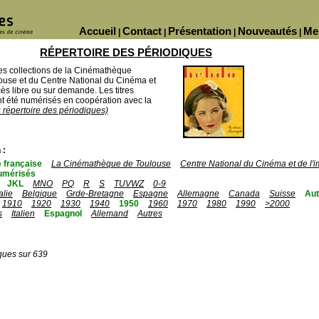
Accueil
Contact
Présentation
Nouveautés
Me
|
|
|
|
RÉPERTOIRE DES PÉRIODIQUES
des collections de la Cinémathèque
ouse et du Centre National du Cinéma et
ès libre ou sur demande. Les titres
 été numérisés en coopération avec la
u répertoire des périodiques)
 :
 française
La Cinémathèque de Toulouse
Centre National du Cinéma et de l
umérisés
JKL
MNO
PQ
R
S
TUVWZ
0-9
talie
Belgique
Grde-Bretagne
Espagne
Allemagne
Canada
Suisse
Aut
1910
1920
1930
1940
1950
1960
1970
1980
1990
>2000
s
Italien
Espagnol
Allemand
Autres
ques sur 639