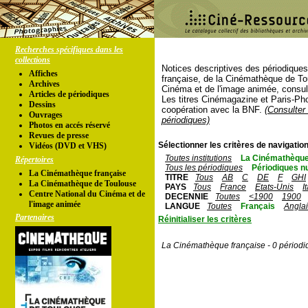
Recherches spécifiques dans les
collections
Notices descriptives des périodique
Affiches
française, de la Cinémathèque de To
Archives
Cinéma et de l'image animée, consul
Articles de périodiques
Les titres Cinémagazine et Paris-Ph
Dessins
coopération avec la BNF.
(Consulter 
Ouvrages
périodiques)
Photos en accés réservé
Revues de presse
Sélectionner les critères de navigation
Vidéos (DVD et VHS)
Toutes institutions
La Cinémathèque
Répertoires
Tous les périodiques
Périodiques n
La Cinémathèque française
TITRE
Tous
AB
C
DE
F
GHI
La Cinémathèque de Toulouse
PAYS
Tous
France
Etats-Unis
I
Centre National du Cinéma et de
DECENNIE
Toutes
<1900
1900
l'image animée
LANGUE
Toutes
Français
Angla
Partenaires
Réinitialiser les critères
La Cinémathèque française - 0 périodi