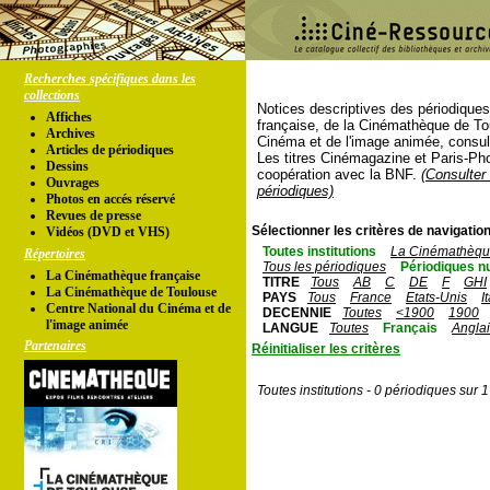
Recherches spécifiques dans les
collections
Notices descriptives des périodique
Affiches
française, de la Cinémathèque de To
Archives
Cinéma et de l'image animée, consul
Articles de périodiques
Les titres Cinémagazine et Paris-Ph
Dessins
coopération avec la BNF.
(Consulter 
Ouvrages
périodiques)
Photos en accés réservé
Revues de presse
Sélectionner les critères de navigation
Vidéos (DVD et VHS)
Toutes institutions
La Cinémathèque
Répertoires
Tous les périodiques
Périodiques n
La Cinémathèque française
TITRE
Tous
AB
C
DE
F
GHI
La Cinémathèque de Toulouse
PAYS
Tous
France
Etats-Unis
I
Centre National du Cinéma et de
DECENNIE
Toutes
<1900
1900
l'image animée
LANGUE
Toutes
Français
Angla
Partenaires
Réinitialiser les critères
Toutes institutions - 0 périodiques sur 