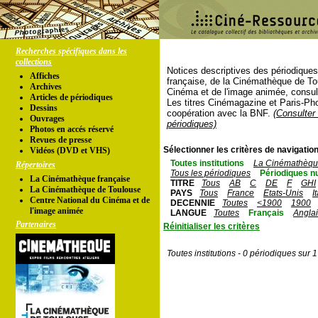
Recherches spécifiques dans les
collections
Notices descriptives des périodique
Affiches
française, de la Cinémathèque de To
Archives
Cinéma et de l'image animée, consul
Articles de périodiques
Les titres Cinémagazine et Paris-Ph
Dessins
coopération avec la BNF.
(Consulter 
Ouvrages
périodiques)
Photos en accés réservé
Revues de presse
Sélectionner les critères de navigation
Vidéos (DVD et VHS)
Toutes institutions
La Cinémathèque
Répertoires
Tous les périodiques
Périodiques n
La Cinémathèque française
TITRE
Tous
AB
C
DE
F
GHI
La Cinémathèque de Toulouse
PAYS
Tous
France
Etats-Unis
I
Centre National du Cinéma et de
DECENNIE
Toutes
<1900
1900
l'image animée
LANGUE
Toutes
Français
Angla
Partenaires
Réinitialiser les critères
Toutes institutions - 0 périodiques sur 