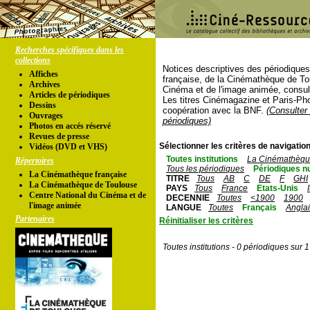
Recherches spécifiques dans les
collections
Notices descriptives des périodique
Affiches
française, de la Cinémathèque de To
Archives
Cinéma et de l'image animée, consul
Articles de périodiques
Les titres Cinémagazine et Paris-Ph
Dessins
coopération avec la BNF.
(Consulter 
Ouvrages
périodiques)
Photos en accés réservé
Revues de presse
Sélectionner les critères de navigation
Vidéos (DVD et VHS)
Toutes institutions
La Cinémathèque
Répertoires
Tous les périodiques
Périodiques n
La Cinémathèque française
TITRE
Tous
AB
C
DE
F
GHI
La Cinémathèque de Toulouse
PAYS
Tous
France
Etats-Unis
Centre National du Cinéma et de
DECENNIE
Toutes
<1900
1900
l'image animée
LANGUE
Toutes
Français
Angla
Partenaires
Réinitialiser les critères
Toutes institutions - 0 périodiques sur 