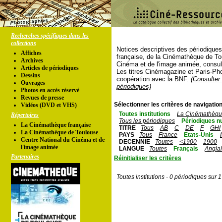
Recherches spécifiques dans les
collections
Notices descriptives des périodique
Affiches
française, de la Cinémathèque de To
Archives
Cinéma et de l'image animée, consul
Articles de périodiques
Les titres Cinémagazine et Paris-Ph
Dessins
coopération avec la BNF.
(Consulter 
Ouvrages
périodiques)
Photos en accés réservé
Revues de presse
Sélectionner les critères de navigation
Vidéos (DVD et VHS)
Toutes institutions
La Cinémathèque
Répertoires
Tous les périodiques
Périodiques n
La Cinémathèque française
TITRE
Tous
AB
C
DE
F
GHI
La Cinémathèque de Toulouse
PAYS
Tous
France
Etats-Unis
Centre National du Cinéma et de
DECENNIE
Toutes
<1900
1900
l'image animée
LANGUE
Toutes
Français
Angla
Partenaires
Réinitialiser les critères
Toutes institutions - 0 périodiques sur 