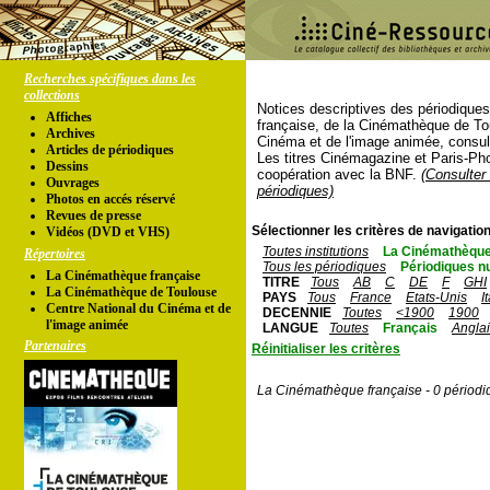
Recherches spécifiques dans les
collections
Notices descriptives des périodique
Affiches
française, de la Cinémathèque de To
Archives
Cinéma et de l'image animée, consul
Articles de périodiques
Les titres Cinémagazine et Paris-Ph
Dessins
coopération avec la BNF.
(Consulter 
Ouvrages
périodiques)
Photos en accés réservé
Revues de presse
Sélectionner les critères de navigation
Vidéos (DVD et VHS)
Toutes institutions
La Cinémathèque
Répertoires
Tous les périodiques
Périodiques n
La Cinémathèque française
TITRE
Tous
AB
C
DE
F
GHI
La Cinémathèque de Toulouse
PAYS
Tous
France
Etats-Unis
I
Centre National du Cinéma et de
DECENNIE
Toutes
<1900
1900
l'image animée
LANGUE
Toutes
Français
Angla
Partenaires
Réinitialiser les critères
La Cinémathèque française - 0 périodi