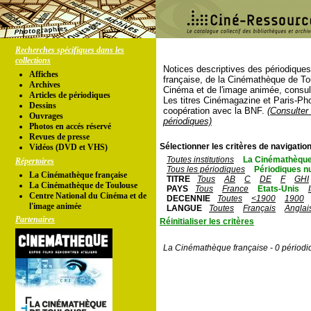
Recherches spécifiques dans les
collections
Notices descriptives des périodique
Affiches
française, de la Cinémathèque de To
Archives
Cinéma et de l'image animée, consul
Articles de périodiques
Les titres Cinémagazine et Paris-Ph
Dessins
coopération avec la BNF.
(Consulter 
Ouvrages
périodiques)
Photos en accés réservé
Revues de presse
Sélectionner les critères de navigation
Vidéos (DVD et VHS)
Toutes institutions
La Cinémathèque
Répertoires
Tous les périodiques
Périodiques n
La Cinémathèque française
TITRE
Tous
AB
C
DE
F
GHI
La Cinémathèque de Toulouse
PAYS
Tous
France
Etats-Unis
Centre National du Cinéma et de
DECENNIE
Toutes
<1900
1900
l'image animée
LANGUE
Toutes
Français
Anglai
Partenaires
Réinitialiser les critères
La Cinémathèque française - 0 périodi