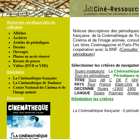
Recherches spécifiques dans les
collections
Notices descriptives des périodique
Affiches
française, de la Cinémathèque de To
Archives
Cinéma et de l'image animée, consul
Articles de périodiques
Les titres Cinémagazine et Paris-Ph
Dessins
coopération avec la BNF.
(Consulter 
Ouvrages
périodiques)
Photos en accés réservé
Revues de presse
Sélectionner les critères de navigation
Vidéos (DVD et VHS)
Toutes institutions
La Cinémathèque
Répertoires
Tous les périodiques
Périodiques n
La Cinémathèque française
TITRE
Tous
AB
C
DE
F
GHI
La Cinémathèque de Toulouse
PAYS
Tous
France
Etats-Unis
I
Centre National du Cinéma et de
DECENNIE
Toutes
<1900
1900
l'image animée
LANGUE
Toutes
Français
Anglai
Partenaires
Réinitialiser les critères
La Cinémathèque française - 0 périodi