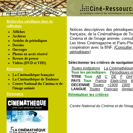
Recherches spécifiques dans les
collections
Notices descriptives des périodique
Affiches
française, de la Cinémathèque de To
Archives
Cinéma et de l'image animée, consul
Articles de périodiques
Les titres Cinémagazine et Paris-Ph
Dessins
coopération avec la BNF.
(Consulter 
Ouvrages
périodiques)
Photos en accés réservé
Revues de presse
Sélectionner les critères de navigation
Vidéos (DVD et VHS)
Toutes institutions
La Cinémathèque 
Répertoires
Tous les périodiques
Périodiques n
La Cinémathèque française
TITRE
Tous
AB
C
DE
F
GHI
La Cinémathèque de Toulouse
PAYS
Tous
France
Etats-Unis
I
Centre National du Cinéma et de
DECENNIE
Toutes
<1900
1900
l'image animée
LANGUE
Toutes
Français
Anglai
Partenaires
Réinitialiser les critères
Centre National du Cinéma et de l'ima