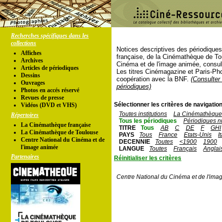
Recherches spécifiques dans les
collections
Notices descriptives des périodique
Affiches
française, de la Cinémathèque de To
Archives
Cinéma et de l'image animée, consul
Articles de périodiques
Les titres Cinémagazine et Paris-Ph
Dessins
coopération avec la BNF.
(Consulter 
Ouvrages
périodiques)
Photos en accés réservé
Revues de presse
Sélectionner les critères de navigation
Vidéos (DVD et VHS)
Toutes institutions
La Cinémathèque 
Répertoires
Tous les périodiques
Périodiques n
La Cinémathèque française
TITRE
Tous
AB
C
DE
F
GHI
La Cinémathèque de Toulouse
PAYS
Tous
France
Etats-Unis
I
Centre National du Cinéma et de
DECENNIE
Toutes
<1900
1900
l'image animée
LANGUE
Toutes
Français
Anglai
Partenaires
Réinitialiser les critères
Centre National du Cinéma et de l'ima