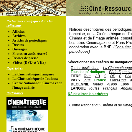
Recherches spécifiques dans les
collections
Notices descriptives des périodique
Affiches
française, de la Cinémathèque de To
Archives
Cinéma et de l'image animée, consul
Articles de périodiques
Les titres Cinémagazine et Paris-Ph
Dessins
coopération avec la BNF.
(Consulter 
Ouvrages
périodiques)
Photos en accés réservé
Revues de presse
Sélectionner les critères de navigation
Vidéos (DVD et VHS)
Toutes institutions
La Cinémathèque 
Répertoires
Tous les périodiques
Périodiques n
La Cinémathèque française
TITRE
Tous
AB
C
DE
F
GHI
La Cinémathèque de Toulouse
PAYS
Tous
France
Etats-Unis
I
Centre National du Cinéma et de
DECENNIE
Toutes
<1900
1900
l'image animée
LANGUE
Toutes
Français
Anglai
Partenaires
Réinitialiser les critères
Centre National du Cinéma et de l'ima