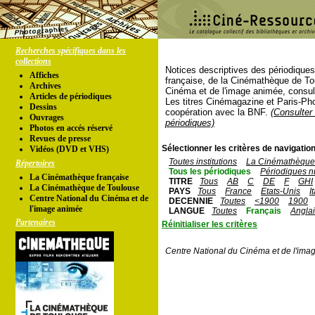
Recherches spécifiques dans les
collections
Notices descriptives des périodique
Affiches
française, de la Cinémathèque de To
Archives
Cinéma et de l'image animée, consul
Articles de périodiques
Les titres Cinémagazine et Paris-Ph
Dessins
coopération avec la BNF.
(Consulter 
Ouvrages
périodiques)
Photos en accés réservé
Revues de presse
Sélectionner les critères de navigation
Vidéos (DVD et VHS)
Toutes institutions
La Cinémathèque 
Répertoires
Tous les périodiques
Périodiques n
La Cinémathèque française
TITRE
Tous
AB
C
DE
F
GHI
La Cinémathèque de Toulouse
PAYS
Tous
France
Etats-Unis
I
Centre National du Cinéma et de
DECENNIE
Toutes
<1900
1900
l'image animée
LANGUE
Toutes
Français
Angla
Partenaires
Réinitialiser les critères
Centre National du Cinéma et de l'ima