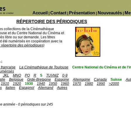
Accueil
Contact
Présentation
Nouveautés
Me
|
|
|
|
RÉPERTOIRE DES PÉRIODIQUES
des collections de la Cinémathèque
ouse et du Centre National du Cinéma et
ès libre ou sur demande. Les titres
 été numérisés en coopération avec la
u répertoire des périodiques)
 :
française
La Cinémathèque de Toulouse
Centre National du Cinéma et de l
umérisés
JKL
MNO
PQ
R
S
TUVWZ
0-9
talie
Belgique
Grde-Bretagne
Espagne
Allemagne
Canada
Suisse
Aut
1910
1920
1930
1940
1950
1960
1970
1980
1990
>2000
is
Italien
Espagnol
Allemand
Autres
ge animée - 0 périodiques sur 245