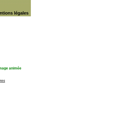
ntions légales
'image animée
res