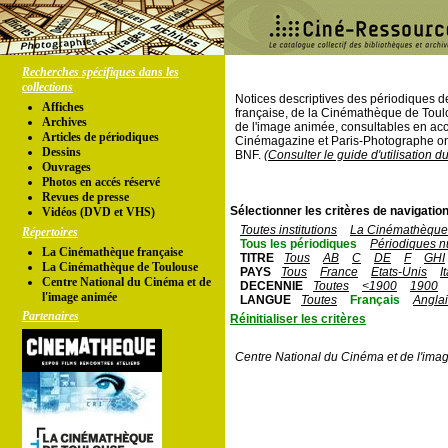
Recherches spécifiques dans les
collections
Notices descriptives des périodiques 
Affiches
française, de la Cinémathèque de Toul
Archives
de l'image animée, consultables en acc
Articles de périodiques
Cinémagazine et Paris-Photographe ont
Dessins
BNF.
(Consulter le guide d'utilisation d
Ouvrages
Photos en accés réservé
Revues de presse
Sélectionner les critères de navigation
Vidéos (DVD et VHS)
Toutes institutions
La Cinémathèque 
Répertoires
Tous les périodiques
Périodiques n
La Cinémathèque française
TITRE
Tous
AB
C
DE
F
GHI
La Cinémathèque de Toulouse
PAYS
Tous
France
Etats-Unis
I
Centre National du Cinéma et de
DECENNIE
Toutes
<1900
1900
l'image animée
LANGUE
Toutes
Français
Angla
Partenaires
Réinitialiser les critères
Centre National du Cinéma et de l'ima