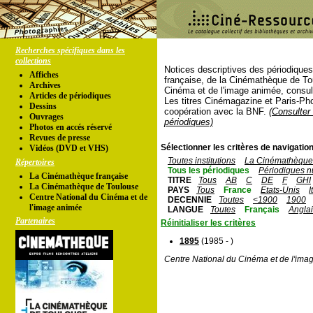
Recherches spécifiques dans les
collections
Notices descriptives des périodique
Affiches
française, de la Cinémathèque de To
Archives
Cinéma et de l'image animée, consul
Articles de périodiques
Les titres Cinémagazine et Paris-Ph
Dessins
coopération avec la BNF.
(Consulter 
Ouvrages
périodiques)
Photos en accés réservé
Revues de presse
Sélectionner les critères de navigation
Vidéos (DVD et VHS)
Toutes institutions
La Cinémathèque 
Répertoires
Tous les périodiques
Périodiques n
La Cinémathèque française
TITRE
Tous
AB
C
DE
F
GHI
La Cinémathèque de Toulouse
PAYS
Tous
France
Etats-Unis
I
Centre National du Cinéma et de
DECENNIE
Toutes
<1900
1900
l'image animée
LANGUE
Toutes
Français
Angla
Partenaires
Réinitialiser les critères
1895
(1985 - )
Centre National du Cinéma et de l'ima