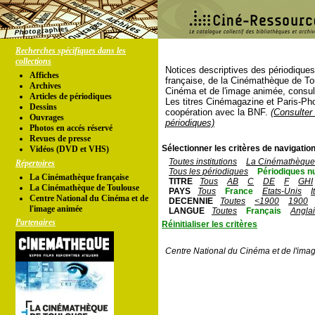
Recherches spécifiques dans les
collections
Notices descriptives des périodique
Affiches
française, de la Cinémathèque de To
Archives
Cinéma et de l'image animée, consul
Articles de périodiques
Les titres Cinémagazine et Paris-Ph
Dessins
coopération avec la BNF.
(Consulter 
Ouvrages
périodiques)
Photos en accés réservé
Revues de presse
Sélectionner les critères de navigation
Vidéos (DVD et VHS)
Toutes institutions
La Cinémathèque 
Répertoires
Tous les périodiques
Périodiques n
La Cinémathèque française
TITRE
Tous
AB
C
DE
F
GHI
La Cinémathèque de Toulouse
PAYS
Tous
France
Etats-Unis
I
Centre National du Cinéma et de
DECENNIE
Toutes
<1900
1900
l'image animée
LANGUE
Toutes
Français
Angla
Partenaires
Réinitialiser les critères
Centre National du Cinéma et de l'ima