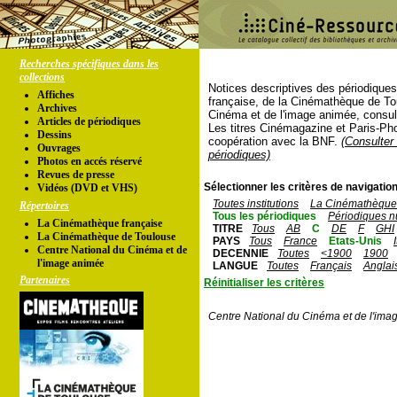
Recherches spécifiques dans les
collections
Notices descriptives des périodique
Affiches
française, de la Cinémathèque de To
Archives
Cinéma et de l'image animée, consul
Articles de périodiques
Les titres Cinémagazine et Paris-Ph
Dessins
coopération avec la BNF.
(Consulter 
Ouvrages
périodiques)
Photos en accés réservé
Revues de presse
Sélectionner les critères de navigation
Vidéos (DVD et VHS)
Toutes institutions
La Cinémathèque 
Répertoires
Tous les périodiques
Périodiques n
La Cinémathèque française
TITRE
Tous
AB
C
DE
F
GHI
La Cinémathèque de Toulouse
PAYS
Tous
France
Etats-Unis
Centre National du Cinéma et de
DECENNIE
Toutes
<1900
1900
l'image animée
LANGUE
Toutes
Français
Anglai
Partenaires
Réinitialiser les critères
Centre National du Cinéma et de l'ima