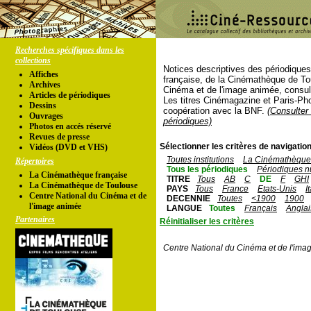
Recherches spécifiques dans les
collections
Notices descriptives des périodique
Affiches
française, de la Cinémathèque de To
Archives
Cinéma et de l'image animée, consul
Articles de périodiques
Les titres Cinémagazine et Paris-Ph
Dessins
coopération avec la BNF.
(Consulter 
Ouvrages
périodiques)
Photos en accés réservé
Revues de presse
Sélectionner les critères de navigation
Vidéos (DVD et VHS)
Toutes institutions
La Cinémathèque 
Répertoires
Tous les périodiques
Périodiques n
La Cinémathèque française
TITRE
Tous
AB
C
DE
F
GHI
La Cinémathèque de Toulouse
PAYS
Tous
France
Etats-Unis
I
Centre National du Cinéma et de
DECENNIE
Toutes
<1900
1900
l'image animée
LANGUE
Toutes
Français
Anglai
Partenaires
Réinitialiser les critères
Centre National du Cinéma et de l'ima