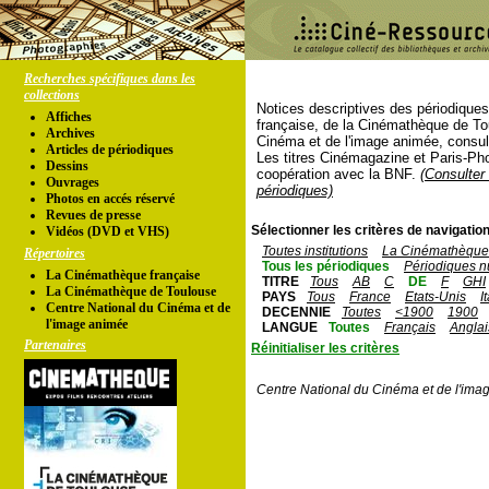
Recherches spécifiques dans les
collections
Notices descriptives des périodique
Affiches
française, de la Cinémathèque de To
Archives
Cinéma et de l'image animée, consul
Articles de périodiques
Les titres Cinémagazine et Paris-Ph
Dessins
coopération avec la BNF.
(Consulter 
Ouvrages
périodiques)
Photos en accés réservé
Revues de presse
Sélectionner les critères de navigation
Vidéos (DVD et VHS)
Toutes institutions
La Cinémathèque 
Répertoires
Tous les périodiques
Périodiques n
La Cinémathèque française
TITRE
Tous
AB
C
DE
F
GHI
La Cinémathèque de Toulouse
PAYS
Tous
France
Etats-Unis
I
Centre National du Cinéma et de
DECENNIE
Toutes
<1900
1900
l'image animée
LANGUE
Toutes
Français
Anglai
Partenaires
Réinitialiser les critères
Centre National du Cinéma et de l'ima