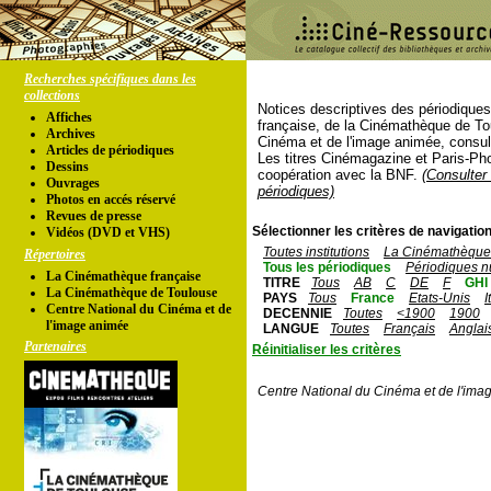
Recherches spécifiques dans les
collections
Notices descriptives des périodique
Affiches
française, de la Cinémathèque de To
Archives
Cinéma et de l'image animée, consul
Articles de périodiques
Les titres Cinémagazine et Paris-Ph
Dessins
coopération avec la BNF.
(Consulter 
Ouvrages
périodiques)
Photos en accés réservé
Revues de presse
Sélectionner les critères de navigation
Vidéos (DVD et VHS)
Toutes institutions
La Cinémathèque 
Répertoires
Tous les périodiques
Périodiques n
La Cinémathèque française
TITRE
Tous
AB
C
DE
F
GHI
La Cinémathèque de Toulouse
PAYS
Tous
France
Etats-Unis
I
Centre National du Cinéma et de
DECENNIE
Toutes
<1900
1900
l'image animée
LANGUE
Toutes
Français
Anglai
Partenaires
Réinitialiser les critères
Centre National du Cinéma et de l'ima