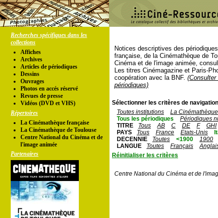
Recherches spécifiques dans les
collections
Notices descriptives des périodique
Affiches
française, de la Cinémathèque de To
Archives
Cinéma et de l'image animée, consul
Articles de périodiques
Les titres Cinémagazine et Paris-Ph
Dessins
coopération avec la BNF.
(Consulter 
Ouvrages
périodiques)
Photos en accés réservé
Revues de presse
Sélectionner les critères de navigation
Vidéos (DVD et VHS)
Toutes institutions
La Cinémathèque 
Répertoires
Tous les périodiques
Périodiques n
La Cinémathèque française
TITRE
Tous
AB
C
DE
F
GHI
La Cinémathèque de Toulouse
PAYS
Tous
France
Etats-Unis
I
Centre National du Cinéma et de
DECENNIE
Toutes
<1900
1900
l'image animée
LANGUE
Toutes
Français
Anglai
Partenaires
Réinitialiser les critères
Centre National du Cinéma et de l'ima