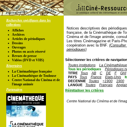
Recherches spécifiques dans les
collections
Notices descriptives des périodique
Affiches
française, de la Cinémathèque de To
Archives
Cinéma et de l'image animée, consul
Articles de périodiques
Les titres Cinémagazine et Paris-Ph
Dessins
coopération avec la BNF.
(Consulter 
Ouvrages
périodiques)
Photos en accés réservé
Revues de presse
Sélectionner les critères de navigation
Vidéos (DVD et VHS)
Toutes institutions
La Cinémathèque 
Répertoires
Tous les périodiques
Périodiques n
La Cinémathèque française
TITRE
Tous
AB
C
DE
F
GHI
La Cinémathèque de Toulouse
PAYS
Tous
France
Etats-Unis
I
Centre National du Cinéma et de
DECENNIE
Toutes
<1900
1900
l'image animée
LANGUE
Toutes
Français
Anglai
Partenaires
Réinitialiser les critères
Centre National du Cinéma et de l'ima