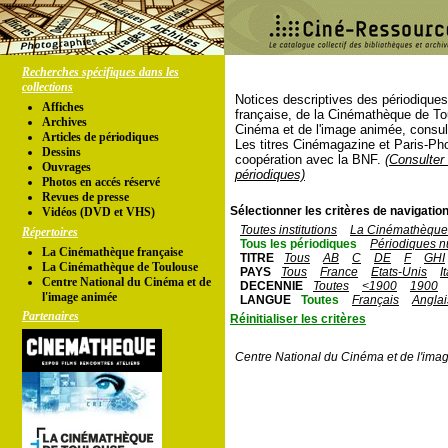
Recherches spécifiques dans les
collections
Notices descriptives des périodique
Affiches
française, de la Cinémathèque de To
Archives
Cinéma et de l'image animée, consul
Articles de périodiques
Les titres Cinémagazine et Paris-Ph
Dessins
coopération avec la BNF.
(Consulter 
Ouvrages
périodiques)
Photos en accés réservé
Revues de presse
Sélectionner les critères de navigation
Vidéos (DVD et VHS)
Toutes institutions
La Cinémathèque 
Répertoires
Tous les périodiques
Périodiques n
La Cinémathèque française
TITRE
Tous
AB
C
DE
F
GHI
La Cinémathèque de Toulouse
PAYS
Tous
France
Etats-Unis
I
Centre National du Cinéma et de
DECENNIE
Toutes
<1900
1900
l'image animée
LANGUE
Toutes
Français
Anglai
Partenaires
Réinitialiser les critères
Centre National du Cinéma et de l'ima