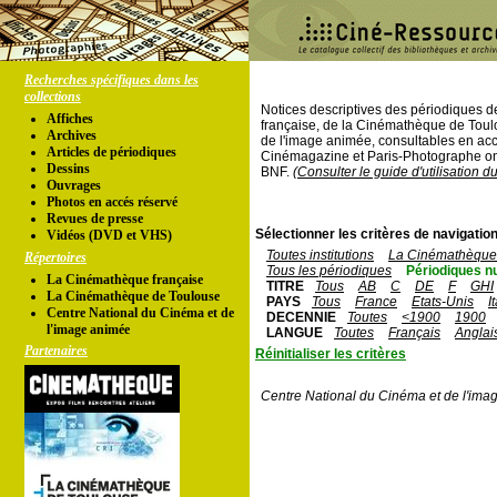
Recherches spécifiques dans les
collections
Notices descriptives des périodiques 
Affiches
française, de la Cinémathèque de Toul
Archives
de l'image animée, consultables en acc
Articles de périodiques
Cinémagazine et Paris-Photographe ont
Dessins
BNF.
(Consulter le guide d'utilisation d
Ouvrages
Photos en accés réservé
Revues de presse
Sélectionner les critères de navigation
Vidéos (DVD et VHS)
Toutes institutions
La Cinémathèque 
Répertoires
Tous les périodiques
Périodiques n
La Cinémathèque française
TITRE
Tous
AB
C
DE
F
GHI
La Cinémathèque de Toulouse
PAYS
Tous
France
Etats-Unis
I
Centre National du Cinéma et de
DECENNIE
Toutes
<1900
1900
l'image animée
LANGUE
Toutes
Français
Anglai
Partenaires
Réinitialiser les critères
Centre National du Cinéma et de l'ima