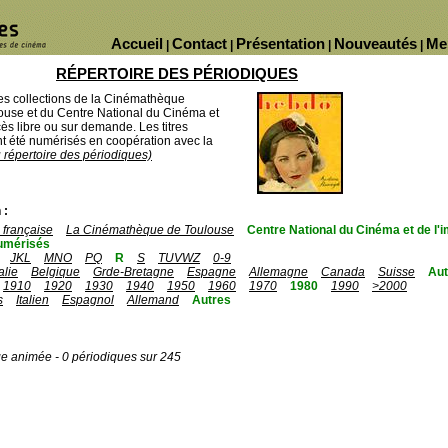
Accueil
Contact
Présentation
Nouveautés
Me
|
|
|
|
RÉPERTOIRE DES PÉRIODIQUES
des collections de la Cinémathèque
ouse et du Centre National du Cinéma et
ès libre ou sur demande. Les titres
 été numérisés en coopération avec la
u répertoire des périodiques)
 :
française
La Cinémathèque de Toulouse
Centre National du Cinéma et de l
umérisés
JKL
MNO
PQ
R
S
TUVWZ
0-9
talie
Belgique
Grde-Bretagne
Espagne
Allemagne
Canada
Suisse
Aut
1910
1920
1930
1940
1950
1960
1970
1980
1990
>2000
s
Italien
Espagnol
Allemand
Autres
ge animée - 0 périodiques sur 245