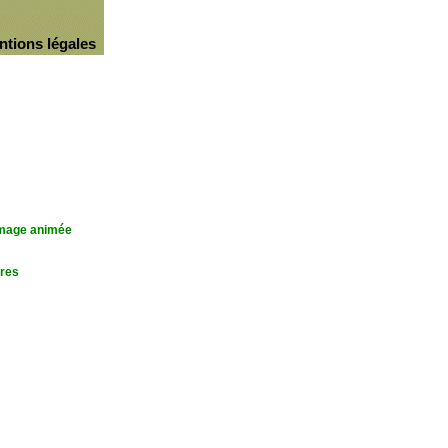
ntions légales
'image animée
res