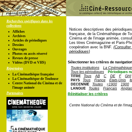
Recherches spécifiques dans les
collections
Notices descriptives des périodique
Affiches
française, de la Cinémathèque de To
Archives
Cinéma et de l'image animée, consul
Articles de périodiques
Les titres Cinémagazine et Paris-Ph
Dessins
coopération avec la BNF.
(Consulter 
Ouvrages
périodiques)
Photos en accés réservé
Revues de presse
Sélectionner les critères de navigation
Vidéos (DVD et VHS)
Toutes institutions
La Cinémathèque 
Répertoires
Tous les périodiques
Périodiques n
La Cinémathèque française
TITRE
Tous
AB
C
DE
F
GHI
La Cinémathèque de Toulouse
PAYS
Tous
France
Etats-Unis
I
Centre National du Cinéma et de
DECENNIE
Toutes
<1900
1900
l'image animée
LANGUE
Toutes
Français
Anglai
Partenaires
Réinitialiser les critères
Centre National du Cinéma et de l'ima