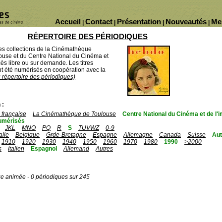
Accueil
Contact
Présentation
Nouveautés
Me
|
|
|
|
RÉPERTOIRE DES PÉRIODIQUES
des collections de la Cinémathèque
ouse et du Centre National du Cinéma et
ès libre ou sur demande. Les titres
 été numérisés en coopération avec la
u répertoire des périodiques)
 :
française
La Cinémathèque de Toulouse
Centre National du Cinéma et de l
umérisés
JKL
MNO
PQ
R
S
TUVWZ
0-9
talie
Belgique
Grde-Bretagne
Espagne
Allemagne
Canada
Suisse
Aut
1910
1920
1930
1940
1950
1960
1970
1980
1990
>2000
s
Italien
Espagnol
Allemand
Autres
ge animée - 0 périodiques sur 245