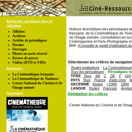
Recherches spécifiques dans les
collections
Notices descriptives des périodiques 
Affiches
française, de la Cinémathèque de Toul
Archives
de l'image animée, consultables en acc
Articles de périodiques
Cinémagazine et Paris-Photographe ont
Dessins
BNF.
(Consulter le guide d'utilisation d
Ouvrages
Photos en accés réservé
Revues de presse
Sélectionner les critères de navigation
Vidéos (DVD et VHS)
Toutes institutions
La Cinémathèque 
Répertoires
Tous les périodiques
Périodiques n
La Cinémathèque française
TITRE
Tous
AB
C
DE
F
GHI
La Cinémathèque de Toulouse
PAYS
Tous
France
Etats-Unis
I
Centre National du Cinéma et de
DECENNIE
Toutes
<1900
1900
l'image animée
LANGUE
Toutes
Français
Anglai
Partenaires
Réinitialiser les critères
Centre National du Cinéma et de l'ima