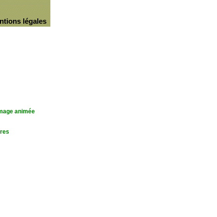
ntions légales
'image animée
res