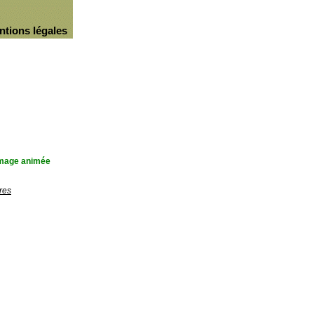
ntions légales
'image animée
res