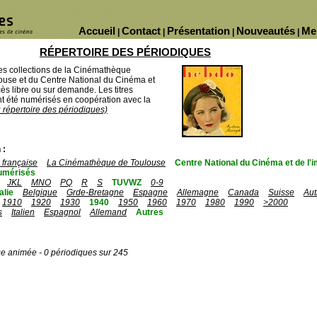
Accueil
Contact
Présentation
Nouveautés
Me
|
|
|
|
RÉPERTOIRE DES PÉRIODIQUES
des collections de la Cinémathèque
ouse et du Centre National du Cinéma et
ès libre ou sur demande. Les titres
 été numérisés en coopération avec la
u répertoire des périodiques)
 :
française
La Cinémathèque de Toulouse
Centre National du Cinéma et de l
umérisés
JKL
MNO
PQ
R
S
TUVWZ
0-9
talie
Belgique
Grde-Bretagne
Espagne
Allemagne
Canada
Suisse
Aut
1910
1920
1930
1940
1950
1960
1970
1980
1990
>2000
s
Italien
Espagnol
Allemand
Autres
ge animée - 0 périodiques sur 245