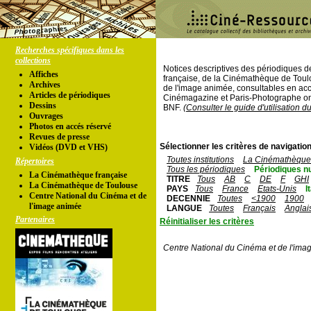
Recherches spécifiques dans les
collections
Notices descriptives des périodiques 
Affiches
française, de la Cinémathèque de Toul
Archives
de l'image animée, consultables en acc
Articles de périodiques
Cinémagazine et Paris-Photographe ont
Dessins
BNF.
(Consulter le guide d'utilisation d
Ouvrages
Photos en accés réservé
Revues de presse
Sélectionner les critères de navigation
Vidéos (DVD et VHS)
Toutes institutions
La Cinémathèque 
Répertoires
Tous les périodiques
Périodiques n
La Cinémathèque française
TITRE
Tous
AB
C
DE
F
GHI
La Cinémathèque de Toulouse
PAYS
Tous
France
Etats-Unis
I
Centre National du Cinéma et de
DECENNIE
Toutes
<1900
1900
l'image animée
LANGUE
Toutes
Français
Anglai
Partenaires
Réinitialiser les critères
Centre National du Cinéma et de l'ima