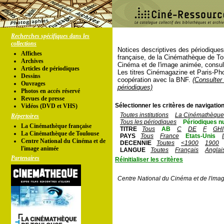
Recherches spécifiques dans les
collections
Notices descriptives des périodique
Affiches
française, de la Cinémathèque de To
Archives
Cinéma et de l'image animée, consul
Articles de périodiques
Les titres Cinémagazine et Paris-Ph
Dessins
coopération avec la BNF.
(Consulter 
Ouvrages
périodiques)
Photos en accés réservé
Revues de presse
Sélectionner les critères de navigation
Vidéos (DVD et VHS)
Toutes institutions
La Cinémathèque 
Répertoires
Tous les périodiques
Périodiques n
La Cinémathèque française
TITRE
Tous
AB
C
DE
F
GHI
La Cinémathèque de Toulouse
PAYS
Tous
France
Etats-Unis
Centre National du Cinéma et de
DECENNIE
Toutes
<1900
1900
l'image animée
LANGUE
Toutes
Français
Anglai
Partenaires
Réinitialiser les critères
Centre National du Cinéma et de l'ima