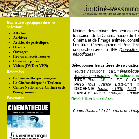
Recherches spécifiques dans les
collections
Notices descriptives des périodique
Affiches
française, de la Cinémathèque de To
Archives
Cinéma et de l'image animée, consul
Articles de périodiques
Les titres Cinémagazine et Paris-Ph
Dessins
coopération avec la BNF.
(Consulter 
Ouvrages
périodiques)
Photos en accés réservé
Revues de presse
Sélectionner les critères de navigation
Vidéos (DVD et VHS)
Toutes institutions
La Cinémathèque 
Répertoires
Tous les périodiques
Périodiques n
La Cinémathèque française
TITRE
Tous
AB
C
DE
F
GHI
La Cinémathèque de Toulouse
PAYS
Tous
France
Etats-Unis
I
Centre National du Cinéma et de
DECENNIE
Toutes
<1900
1900
l'image animée
LANGUE
Toutes
Français
Anglai
Partenaires
Réinitialiser les critères
Centre National du Cinéma et de l'ima