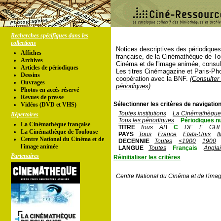
Recherches spécifiques dans les
collections
Notices descriptives des périodique
Affiches
française, de la Cinémathèque de To
Archives
Cinéma et de l'image animée, consul
Articles de périodiques
Les titres Cinémagazine et Paris-Ph
Dessins
coopération avec la BNF.
(Consulter 
Ouvrages
périodiques)
Photos en accés réservé
Revues de presse
Sélectionner les critères de navigation
Vidéos (DVD et VHS)
Toutes institutions
La Cinémathèque 
Répertoires
Tous les périodiques
Périodiques n
La Cinémathèque française
TITRE
Tous
AB
C
DE
F
GHI
La Cinémathèque de Toulouse
PAYS
Tous
France
Etats-Unis
I
Centre National du Cinéma et de
DECENNIE
Toutes
<1900
1900
l'image animée
LANGUE
Toutes
Français
Angla
Partenaires
Réinitialiser les critères
Centre National du Cinéma et de l'ima