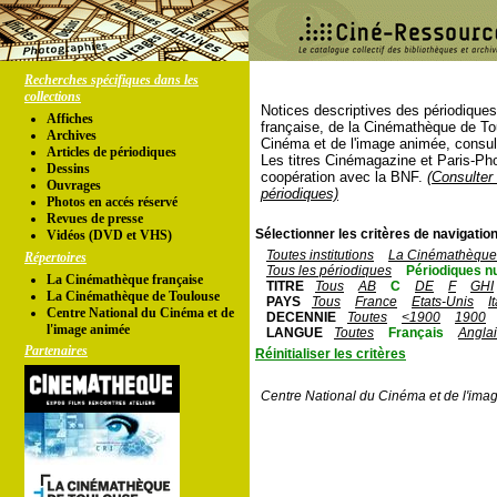
Recherches spécifiques dans les
collections
Notices descriptives des périodique
Affiches
française, de la Cinémathèque de To
Archives
Cinéma et de l'image animée, consul
Articles de périodiques
Les titres Cinémagazine et Paris-Ph
Dessins
coopération avec la BNF.
(Consulter 
Ouvrages
périodiques)
Photos en accés réservé
Revues de presse
Sélectionner les critères de navigation
Vidéos (DVD et VHS)
Toutes institutions
La Cinémathèque 
Répertoires
Tous les périodiques
Périodiques n
La Cinémathèque française
TITRE
Tous
AB
C
DE
F
GHI
La Cinémathèque de Toulouse
PAYS
Tous
France
Etats-Unis
I
Centre National du Cinéma et de
DECENNIE
Toutes
<1900
1900
l'image animée
LANGUE
Toutes
Français
Angla
Partenaires
Réinitialiser les critères
Centre National du Cinéma et de l'ima