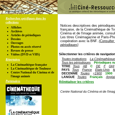
Recherches spécifiques dans les
collections
Notices descriptives des périodique
Affiches
française, de la Cinémathèque de To
Archives
Cinéma et de l'image animée, consul
Articles de périodiques
Les titres Cinémagazine et Paris-Ph
Dessins
coopération avec la BNF.
(Consulter 
Ouvrages
périodiques)
Photos en accés réservé
Revues de presse
Sélectionner les critères de navigation
Vidéos (DVD et VHS)
Toutes institutions
La Cinémathèque 
Répertoires
Tous les périodiques
Périodiques n
La Cinémathèque française
TITRE
Tous
AB
C
DE
F
GHI
La Cinémathèque de Toulouse
PAYS
Tous
France
Etats-Unis
I
Centre National du Cinéma et de
DECENNIE
Toutes
<1900
1900
l'image animée
LANGUE
Toutes
Français
Angla
Partenaires
Réinitialiser les critères
Centre National du Cinéma et de l'ima