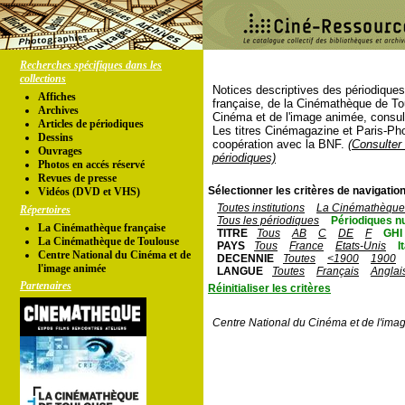
Recherches spécifiques dans les
collections
Notices descriptives des périodique
Affiches
française, de la Cinémathèque de To
Archives
Cinéma et de l'image animée, consul
Articles de périodiques
Les titres Cinémagazine et Paris-Ph
Dessins
coopération avec la BNF.
(Consulter 
Ouvrages
périodiques)
Photos en accés réservé
Revues de presse
Sélectionner les critères de navigation
Vidéos (DVD et VHS)
Toutes institutions
La Cinémathèque 
Répertoires
Tous les périodiques
Périodiques n
La Cinémathèque française
TITRE
Tous
AB
C
DE
F
GHI
La Cinémathèque de Toulouse
PAYS
Tous
France
Etats-Unis
I
Centre National du Cinéma et de
DECENNIE
Toutes
<1900
1900
l'image animée
LANGUE
Toutes
Français
Anglai
Partenaires
Réinitialiser les critères
Centre National du Cinéma et de l'ima