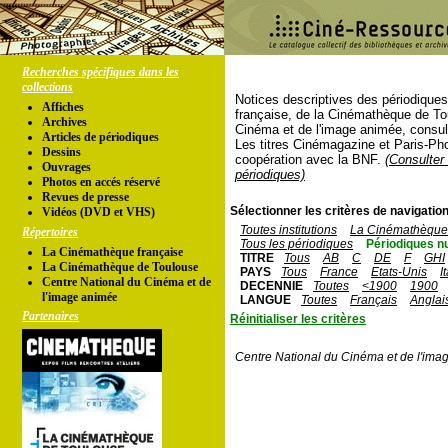
Recherches spécifiques dans les
collections
Notices descriptives des périodique
Affiches
française, de la Cinémathèque de To
Archives
Cinéma et de l'image animée, consul
Articles de périodiques
Les titres Cinémagazine et Paris-Ph
Dessins
coopération avec la BNF.
(Consulter 
Ouvrages
périodiques)
Photos en accés réservé
Revues de presse
Sélectionner les critères de navigation
Vidéos (DVD et VHS)
Toutes institutions
La Cinémathèque 
Répertoires
Tous les périodiques
Périodiques n
La Cinémathèque française
TITRE
Tous
AB
C
DE
F
GHI
La Cinémathèque de Toulouse
PAYS
Tous
France
Etats-Unis
I
Centre National du Cinéma et de
DECENNIE
Toutes
<1900
1900
l'image animée
LANGUE
Toutes
Français
Anglai
Partenaires
Réinitialiser les critères
Centre National du Cinéma et de l'ima