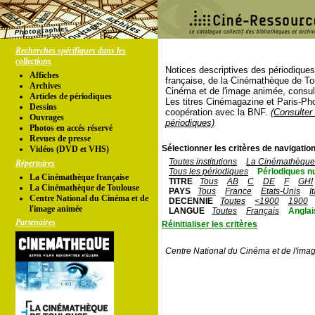
Recherches spécifiques dans les
collections
Notices descriptives des périodique
Affiches
française, de la Cinémathèque de To
Archives
Cinéma et de l'image animée, consul
Articles de périodiques
Les titres Cinémagazine et Paris-Ph
Dessins
coopération avec la BNF.
(Consulter 
Ouvrages
périodiques)
Photos en accés réservé
Revues de presse
Sélectionner les critères de navigation
Vidéos (DVD et VHS)
Toutes institutions
La Cinémathèque 
Répertoires
Tous les périodiques
Périodiques n
La Cinémathèque française
TITRE
Tous
AB
C
DE
F
GHI
La Cinémathèque de Toulouse
PAYS
Tous
France
Etats-Unis
I
Centre National du Cinéma et de
DECENNIE
Toutes
<1900
1900
l'image animée
LANGUE
Toutes
Français
Anglai
Partenaires
Réinitialiser les critères
Centre National du Cinéma et de l'ima