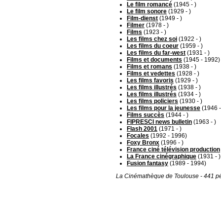
Le film romancé
(1945 - )
Le film sonore
(1929 - )
Film-dienst
(1949 - )
Filmer
(1978 - )
Films
(1923 - )
Les films chez soi
(1922 - )
Les films du coeur
(1959 - )
Les films du far-west
(1931 - )
Films et documents
(1945 - 1992)
Films et romans
(1938 - )
Films et vedettes
(1928 - )
Les films favoris
(1929 - )
Les films illustrés
(1938 - )
Les films illustrés
(1934 - )
Les films policiers
(1930 - )
Les films pour la jeunesse
(1946 -
Films succès
(1944 - )
FIPRESCI news bulletin
(1963 - )
Flash 2001
(1971 - )
Focales
(1992 - 1996)
Foxy Bronx
(1996 - )
France ciné télévision production
La France cinégraphique
(1931 - )
Fusion fantasy
(1989 - 1994)
La Cinémathèque de Toulouse - 441 pé