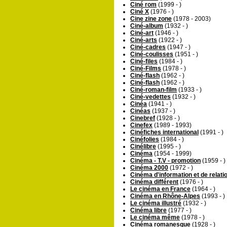
Ciné rom
(1999 - )
Ciné X
(1976 - )
Cine zine zone
(1978 - 2003)
Ciné-album
(1932 - )
Ciné-art
(1946 - )
Ciné-arts
(1922 - )
Ciné-cadres
(1947 - )
Ciné-coulisses
(1951 - )
Ciné-files
(1984 - )
Ciné-Films
(1978 - )
Ciné-flash
(1962 - )
Ciné-flash
(1962 - )
Ciné-roman-film
(1933 - )
Ciné-vedettes
(1932 - )
Cinéa
(1941 - )
Cinéas
(1937 - )
Cinebref
(1928 - )
Cinefex
(1989 - 1993)
Cinéfiches international
(1991 - )
Cinéfolies
(1984 - )
Cinélibre
(1995 - )
Cinéma
(1954 - 1999)
Cinéma - T.V - promotion
(1959 - )
Cinéma 2000
(1972 - )
Cinéma d'information et de relati
Cinéma différent
(1976 - )
Le cinéma en France
(1964 - )
Cinéma en Rhône-Alpes
(1993 - )
Le cinéma illustré
(1932 - )
Cinéma libre
(1977 - )
Le cinéma même
(1978 - )
Cinéma romanesque
(1928 - )