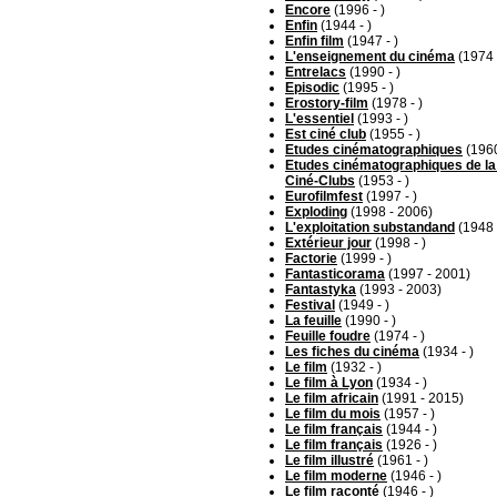
Encore
(1996 - )
Enfin
(1944 - )
Enfin film
(1947 - )
L'enseignement du cinéma
(1974 
Entrelacs
(1990 - )
Episodic
(1995 - )
Erostory-film
(1978 - )
L'essentiel
(1993 - )
Est ciné club
(1955 - )
Etudes cinématographiques
(1960
Etudes cinématographiques de la
Ciné-Clubs
(1953 - )
Eurofilmfest
(1997 - )
Exploding
(1998 - 2006)
L'exploitation substandand
(1948 
Extérieur jour
(1998 - )
Factorie
(1999 - )
Fantasticorama
(1997 - 2001)
Fantastyka
(1993 - 2003)
Festival
(1949 - )
La feuille
(1990 - )
Feuille foudre
(1974 - )
Les fiches du cinéma
(1934 - )
Le film
(1932 - )
Le film à Lyon
(1934 - )
Le film africain
(1991 - 2015)
Le film du mois
(1957 - )
Le film français
(1944 - )
Le film français
(1926 - )
Le film illustré
(1961 - )
Le film moderne
(1946 - )
Le film raconté
(1946 - )