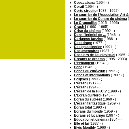
Copacabana
(1964 - )
Corail
(1964 - )
Corto circuito
(1987 - 1992)
Le courrier de l'Association Art 
Le courrier du Centre du cinéma
(
Le Crapouillot
(1915 - 1996)
Crash !
(1990 - 1995)
Crise du cinéma
(1992 - )
Dans l'intimité de ...
(1946 - )
Darkness fanzine
(1986 - )
Decadrage
(1977 - )
Design collection
(1991 - )
Documentaires
(1987 - )
Dossiers de l'audiovisuel
(1985 - 
Dreams to dreams
(1995 - 2003)
L'échangeur
(1994 - )
Echo
(1946 - )
Echos du ciné-club
(1952 - )
Echos et informations
(1937 - )
Eclipses
(1993 - )
L'écran
(1917 - )
L'écran
(1994 - )
L'écran de la F.F.C.V
(1990 - )
L'Ecran du Nord
(1945 - )
Ecran du sud-est
(1960 - )
L'écran fantastique
(1969 - )
Écran total
(1993 - )
Ecrans du monde
(1959 - )
Ecrans et lucarnes
(1997 - )
Education et cinéma
(1954 - )
Elle et lui
(1937 - )
Elvis Monthly
(1960 - )