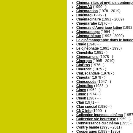
Cinéma, rites et mythes contemp
CinémA3
(1990 - )
Cinémaction
(1978 - 2019)
Cinémag
(1996 - )
Cinémaginaire
(1991 - 2009)
Cinemarabe
(1976 - )
Cinémas d'Amérique latine
(1992 
Cinemascope
(1994 - )
Cinémathèque
(1992 - 2000)
Le cinématographe dans le boudo
Cinéo
(1948 - )
Le cinéphage
(1991 - 1995)
Cinéphilia
(1981 - )
Cinéquanone
(1978 - )
Cinergon
(1995 - 2010)
CinEros
(1976 - )
Cinerotic
(1975 - )
CinEscandale
(1976 - )
Cinestar
(1979 - )
Cinésuccès
(1947 - )
Cinétoiles
(1988 - )
Cinex
(1952 - )
Cinoc
(1974 - )
Cinok
(1987 - )
Clap
(1971 - )
Clap spécial
(1980 - )
CNC Info
(1990 - )
Collection jeunesse cinéma
(1957 
Collection vie heureuse
(1959 - )
Connaissance du cinéma
(1955 - 
Contre bande
(1995 - 2011)
Coopérages
(1993 - 1995)