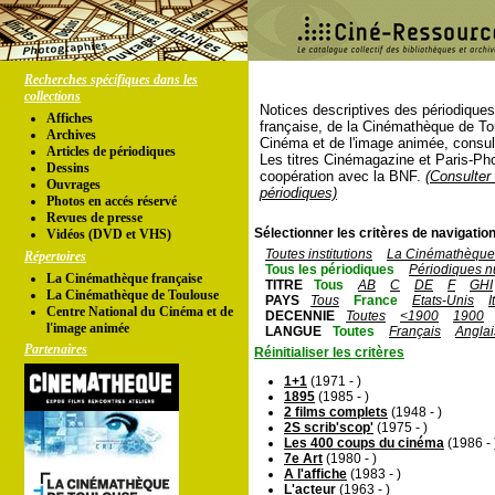
Recherches spécifiques dans les
collections
Notices descriptives des périodique
Affiches
française, de la Cinémathèque de To
Archives
Cinéma et de l'image animée, consul
Articles de périodiques
Les titres Cinémagazine et Paris-Ph
Dessins
coopération avec la BNF.
(Consulter 
Ouvrages
périodiques)
Photos en accés réservé
Revues de presse
Sélectionner les critères de navigation
Vidéos (DVD et VHS)
Toutes institutions
La Cinémathèque 
Répertoires
Tous les périodiques
Périodiques n
La Cinémathèque française
TITRE
Tous
AB
C
DE
F
GHI
La Cinémathèque de Toulouse
PAYS
Tous
France
Etats-Unis
I
Centre National du Cinéma et de
DECENNIE
Toutes
<1900
1900
l'image animée
LANGUE
Toutes
Français
Anglai
Partenaires
Réinitialiser les critères
1+1
(1971 - )
1895
(1985 - )
2 films complets
(1948 - )
2S scrib'scop'
(1975 - )
Les 400 coups du cinéma
(1986 - 
7e Art
(1980 - )
A l'affiche
(1983 - )
L'acteur
(1963 - )