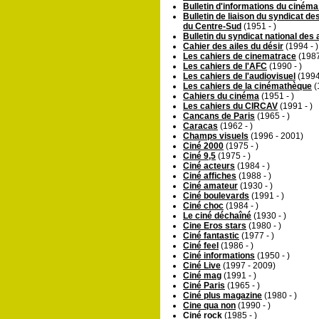
Bulletin d'informations du ciném
Bulletin de liaison du syndicat d
du Centre-Sud
(1951 - )
Bulletin du syndicat national des
Cahier des ailes du désir
(1994 - )
Les cahiers de cinematrace
(1987
Les cahiers de l'AFC
(1990 - )
Les cahiers de l'audiovisuel
(1994
Les cahiers de la cinémathèque
(
Cahiers du cinéma
(1951 - )
Les cahiers du CIRCAV
(1991 - )
Cancans de Paris
(1965 - )
Caracas
(1962 - )
Champs visuels
(1996 - 2001)
Ciné 2000
(1975 - )
Ciné 9,5
(1975 - )
Ciné acteurs
(1984 - )
Ciné affiches
(1988 - )
Ciné amateur
(1930 - )
Ciné boulevards
(1991 - )
Ciné choc
(1984 - )
Le ciné déchaîné
(1930 - )
Cine Eros stars
(1980 - )
Ciné fantastic
(1977 - )
Ciné feel
(1986 - )
Ciné informations
(1950 - )
Ciné Live
(1997 - 2009)
Ciné mag
(1991 - )
Ciné Paris
(1965 - )
Ciné plus magazine
(1980 - )
Cine qua non
(1990 - )
Ciné rock
(1985 - )