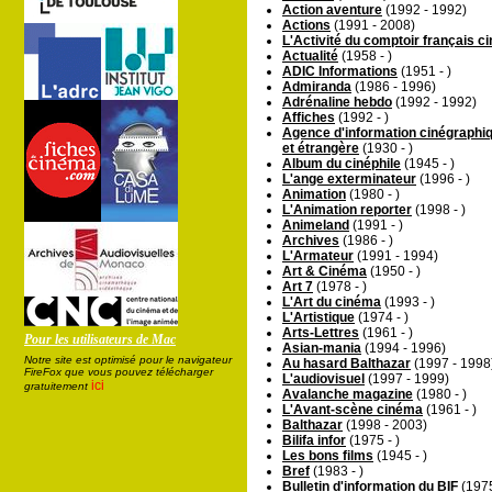
Action aventure
(1992 - 1992)
Actions
(1991 - 2008)
L'Activité du comptoir français 
Actualité
(1958 - )
ADIC Informations
(1951 - )
Admiranda
(1986 - 1996)
Adrénaline hebdo
(1992 - 1992)
Affiches
(1992 - )
Agence d'information cinégraphiq
et étrangère
(1930 - )
Album du cinéphile
(1945 - )
L'ange exterminateur
(1996 - )
Animation
(1980 - )
L'Animation reporter
(1998 - )
Animeland
(1991 - )
Archives
(1986 - )
L'Armateur
(1991 - 1994)
Art & Cinéma
(1950 - )
Art 7
(1978 - )
L'Art du cinéma
(1993 - )
L'Artistique
(1974 - )
Arts-Lettres
(1961 - )
Pour les utilisateurs de Mac
Asian-mania
(1994 - 1996)
Notre site est optimisé pour le navigateur
Au hasard Balthazar
(1997 - 1998
FireFox que vous pouvez télécharger
L'audiovisuel
(1997 - 1999)
ici
gratuitement
Avalanche magazine
(1980 - )
L'Avant-scène cinéma
(1961 - )
Balthazar
(1998 - 2003)
Bilifa infor
(1975 - )
Les bons films
(1945 - )
Bref
(1983 - )
Bulletin d'information du BIF
(1975