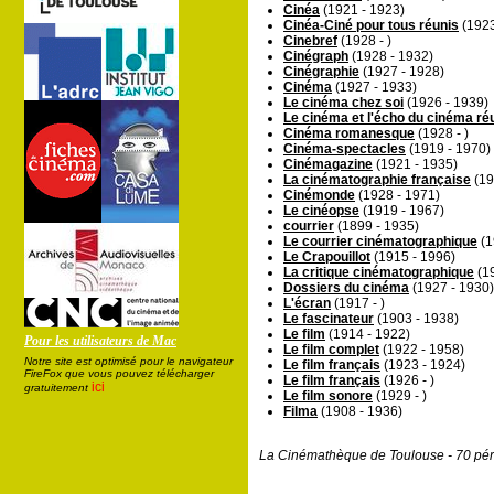
Cinéa
(1921 - 1923)
Cinéa-Ciné pour tous réunis
(1923
Cinebref
(1928 - )
Cinégraph
(1928 - 1932)
Cinégraphie
(1927 - 1928)
Cinéma
(1927 - 1933)
Le cinéma chez soi
(1926 - 1939)
Le cinéma et l'écho du cinéma ré
Cinéma romanesque
(1928 - )
Cinéma-spectacles
(1919 - 1970)
Cinémagazine
(1921 - 1935)
La cinématographie française
(19
Cinémonde
(1928 - 1971)
Le cinéopse
(1919 - 1967)
courrier
(1899 - 1935)
Le courrier cinématographique
(1
Le Crapouillot
(1915 - 1996)
La critique cinématographique
(19
Dossiers du cinéma
(1927 - 1930)
L'écran
(1917 - )
Le fascinateur
(1903 - 1938)
Le film
(1914 - 1922)
Pour les utilisateurs de Mac
Le film complet
(1922 - 1958)
Notre site est optimisé pour le navigateur
Le film français
(1923 - 1924)
FireFox que vous pouvez télécharger
Le film français
(1926 - )
ici
gratuitement
Le film sonore
(1929 - )
Filma
(1908 - 1936)
La Cinémathèque de Toulouse - 70 pér