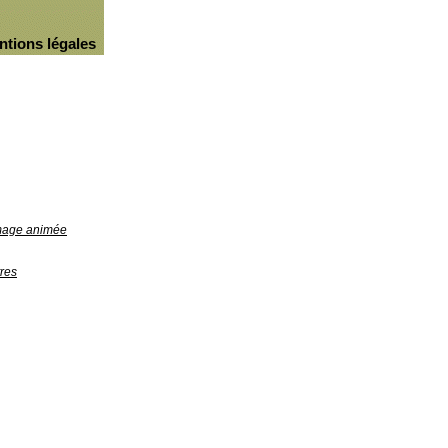
ntions légales
image animée
res