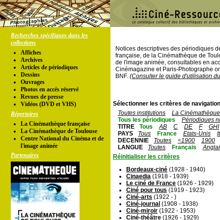
Recherches spécifiques dans les
collections
Notices descriptives des périodiques 
Affiches
française, de la Cinémathèque de Toul
Archives
de l'image animée, consultables en acc
Articles de périodiques
Cinémagazine et Paris-Photographe ont
Dessins
BNF.
(Consulter le guide d'utilisation d
Ouvrages
Photos en accés réservé
Revues de presse
Sélectionner les critères de navigation
Vidéos (DVD et VHS)
Toutes institutions
La Cinémathèque 
Répertoires
Tous les périodiques
Périodiques n
La Cinémathèque française
TITRE
Tous
AB
C
DE
F
GHI
La Cinémathèque de Toulouse
PAYS
Tous
France
Etats-Unis
I
Centre National du Cinéma et de
DECENNIE
Toutes
<1900
1900
l'image animée
LANGUE
Toutes
Français
Angla
Partenaires
Réinitialiser les critères
Bordeaux-ciné
(1928 - 1940)
Cinaedia
(1918 - 1939)
Le ciné de France
(1926 - 1929)
Ciné pour tous
(1919 - 1923)
Ciné-arts
(1922 - )
Ciné-journal
(1908 - 1938)
Ciné-miroir
(1922 - 1953)
Ciné-théâtre
(1926 - 1929)