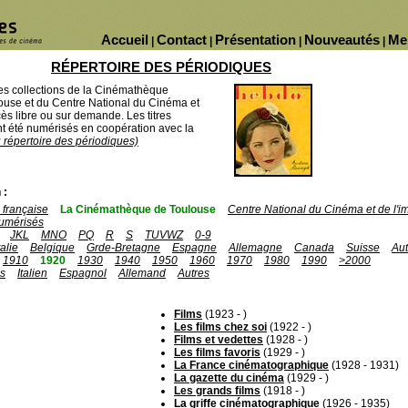
Accueil
Contact
Présentation
Nouveautés
Me
|
|
|
|
RÉPERTOIRE DES PÉRIODIQUES
des collections de la Cinémathèque
ouse et du Centre National du Cinéma et
ès libre ou sur demande. Les titres
 été numérisés en coopération avec la
u répertoire des périodiques)
 :
française
La Cinémathèque de Toulouse
Centre National du Cinéma et de l'
umérisés
JKL
MNO
PQ
R
S
TUVWZ
0-9
talie
Belgique
Grde-Bretagne
Espagne
Allemagne
Canada
Suisse
Aut
1910
1920
1930
1940
1950
1960
1970
1980
1990
>2000
is
Italien
Espagnol
Allemand
Autres
Films
(1923 - )
Les films chez soi
(1922 - )
Films et vedettes
(1928 - )
Les films favoris
(1929 - )
La France cinématographique
(1928 - 1931)
La gazette du cinéma
(1929 - )
Les grands films
(1918 - )
La griffe cinématographique
(1926 - 1935)