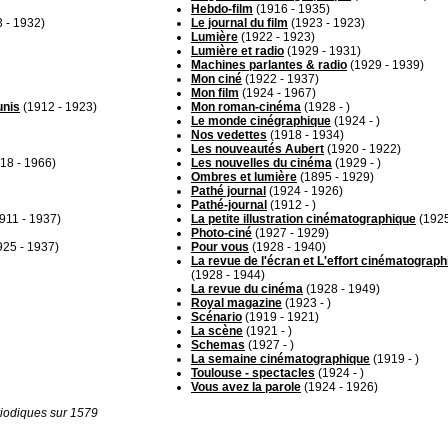
Hebdo-film
(1916 - 1935)
 - 1932)
Le journal du film
(1923 - 1923)
Lumière
(1922 - 1923)
Lumière et radio
(1929 - 1931)
Machines parlantes & radio
(1929 - 1939)
Mon ciné
(1922 - 1937)
Mon film
(1924 - 1967)
unis
(1912 - 1923)
Mon roman-cinéma
(1928 - )
Le monde cinégraphique
(1924 - )
Nos vedettes
(1918 - 1934)
Les nouveautés Aubert
(1920 - 1922)
18 - 1966)
Les nouvelles du cinéma
(1929 - )
Ombres et lumière
(1895 - 1929)
Pathé journal
(1924 - 1926)
Pathé-journal
(1912 - )
911 - 1937)
La petite illustration cinématographique
(1925
Photo-ciné
(1927 - 1929)
25 - 1937)
Pour vous
(1928 - 1940)
La revue de l'écran et L'effort cinématograph
(1928 - 1944)
La revue du cinéma
(1928 - 1949)
Royal magazine
(1923 - )
Scénario
(1919 - 1921)
La scène
(1921 - )
Schemas
(1927 - )
La semaine cinématographique
(1919 - )
Toulouse - spectacles
(1924 - )
Vous avez la parole
(1924 - 1926)
iodiques sur 1579