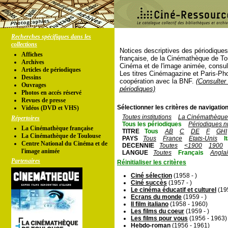
Recherches spécifiques dans les
collections
Notices descriptives des périodique
Affiches
française, de la Cinémathèque de To
Archives
Cinéma et de l'image animée, consul
Articles de périodiques
Les titres Cinémagazine et Paris-Ph
Dessins
coopération avec la BNF.
(Consulter 
Ouvrages
périodiques)
Photos en accés réservé
Revues de presse
Sélectionner les critères de navigation
Vidéos (DVD et VHS)
Toutes institutions
La Cinémathèque 
Répertoires
Tous les périodiques
Périodiques n
La Cinémathèque française
TITRE
Tous
AB
C
DE
F
GHI
La Cinémathèque de Toulouse
PAYS
Tous
France
Etats-Unis
I
Centre National du Cinéma et de
DECENNIE
Toutes
<1900
1900
l'image animée
LANGUE
Toutes
Français
Angla
Partenaires
Réinitialiser les critères
Ciné sélection
(1958 - )
Ciné succès
(1957 - )
Le cinéma éducatif et culturel
(19
Ecrans du monde
(1959 - )
Il film italiano
(1958 - 1960)
Les films du coeur
(1959 - )
Les films pour vous
(1956 - 1963)
Hebdo-roman
(1956 - 1961)