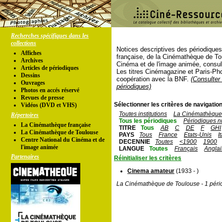
Recherches spécifiques dans les
collections
Notices descriptives des périodique
Affiches
française, de la Cinémathèque de To
Archives
Cinéma et de l'image animée, consul
Articles de périodiques
Les titres Cinémagazine et Paris-Ph
Dessins
coopération avec la BNF.
(Consulter 
Ouvrages
périodiques)
Photos en accés réservé
Revues de presse
Sélectionner les critères de navigation
Vidéos (DVD et VHS)
Toutes institutions
La Cinémathèque 
Répertoires
Tous les périodiques
Périodiques n
La Cinémathèque française
TITRE
Tous
AB
C
DE
F
GHI
La Cinémathèque de Toulouse
PAYS
Tous
France
Etats-Unis
I
Centre National du Cinéma et de
DECENNIE
Toutes
<1900
1900
l'image animée
LANGUE
Toutes
Français
Anglai
Partenaires
Réinitialiser les critères
Cinema amateur
(1933 - )
La Cinémathèque de Toulouse - 1 péri