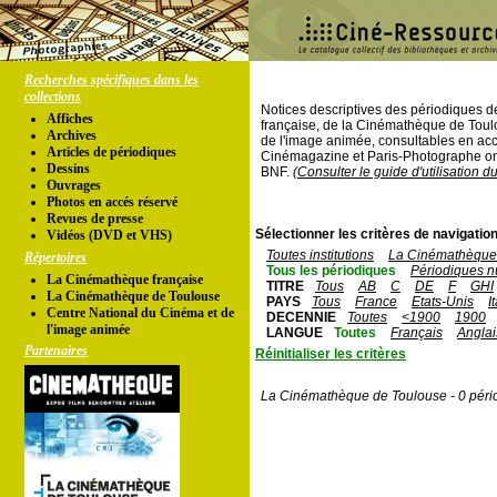
Recherches spécifiques dans les
collections
Notices descriptives des périodiques 
Affiches
française, de la Cinémathèque de Toul
Archives
de l'image animée, consultables en acc
Articles de périodiques
Cinémagazine et Paris-Photographe ont
Dessins
BNF.
(Consulter le guide d'utilisation d
Ouvrages
Photos en accés réservé
Revues de presse
Sélectionner les critères de navigation
Vidéos (DVD et VHS)
Toutes institutions
La Cinémathèque 
Répertoires
Tous les périodiques
Périodiques n
La Cinémathèque française
TITRE
Tous
AB
C
DE
F
GHI
La Cinémathèque de Toulouse
PAYS
Tous
France
Etats-Unis
I
Centre National du Cinéma et de
DECENNIE
Toutes
<1900
1900
l'image animée
LANGUE
Toutes
Français
Anglai
Partenaires
Réinitialiser les critères
La Cinémathèque de Toulouse - 0 péri