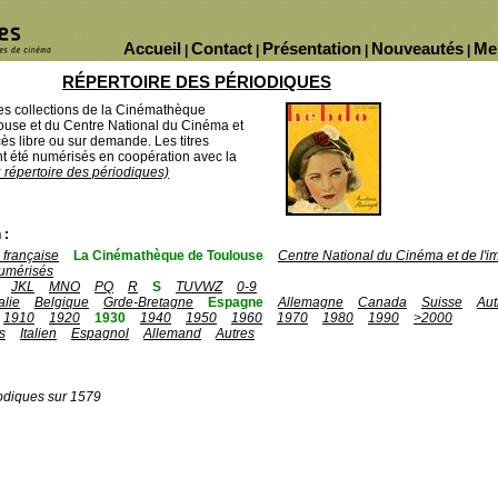
Accueil
Contact
Présentation
Nouveautés
Me
|
|
|
|
RÉPERTOIRE DES PÉRIODIQUES
des collections de la Cinémathèque
ouse et du Centre National du Cinéma et
ès libre ou sur demande. Les titres
 été numérisés en coopération avec la
u répertoire des périodiques)
 :
française
La Cinémathèque de Toulouse
Centre National du Cinéma et de l'
umérisés
JKL
MNO
PQ
R
S
TUVWZ
0-9
talie
Belgique
Grde-Bretagne
Espagne
Allemagne
Canada
Suisse
Aut
1910
1920
1930
1940
1950
1960
1970
1980
1990
>2000
s
Italien
Espagnol
Allemand
Autres
odiques sur 1579