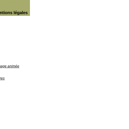
ntions légales
image animée
res