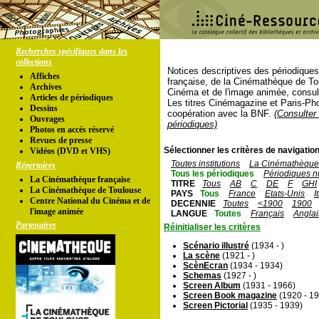
Recherches spécifiques dans les
collections
Notices descriptives des périodique
Affiches
française, de la Cinémathèque de To
Archives
Cinéma et de l'image animée, consul
Articles de périodiques
Les titres Cinémagazine et Paris-Ph
Dessins
coopération avec la BNF.
(Consulter 
Ouvrages
périodiques)
Photos en accés réservé
Revues de presse
Sélectionner les critères de navigation
Vidéos (DVD et VHS)
Toutes institutions
La Cinémathèque 
Répertoires
Tous les périodiques
Périodiques n
La Cinémathèque française
TITRE
Tous
AB
C
DE
F
GHI
La Cinémathèque de Toulouse
PAYS
Tous
France
Etats-Unis
I
Centre National du Cinéma et de
DECENNIE
Toutes
<1900
1900
l'image animée
LANGUE
Toutes
Français
Anglai
Partenaires
Réinitialiser les critères
Scénario illustré
(1934 - )
La scène
(1921 - )
ScènEcran
(1934 - 1934)
Schemas
(1927 - )
Screen Album
(1931 - 1966)
Screen Book magazine
(1920 - 1
Screen Pictorial
(1935 - 1939)