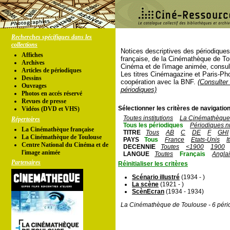
Recherches spécifiques dans les
collections
Notices descriptives des périodique
Affiches
française, de la Cinémathèque de To
Archives
Cinéma et de l'image animée, consul
Articles de périodiques
Les titres Cinémagazine et Paris-Ph
Dessins
coopération avec la BNF.
(Consulter 
Ouvrages
périodiques)
Photos en accés réservé
Revues de presse
Sélectionner les critères de navigation
Vidéos (DVD et VHS)
Toutes institutions
La Cinémathèque 
Répertoires
Tous les périodiques
Périodiques n
La Cinémathèque française
TITRE
Tous
AB
C
DE
F
GHI
La Cinémathèque de Toulouse
PAYS
Tous
France
Etats-Unis
I
Centre National du Cinéma et de
DECENNIE
Toutes
<1900
1900
l'image animée
LANGUE
Toutes
Français
Angla
Partenaires
Réinitialiser les critères
Scénario illustré
(1934 - )
La scène
(1921 - )
ScènEcran
(1934 - 1934)
La Cinémathèque de Toulouse - 6 péri