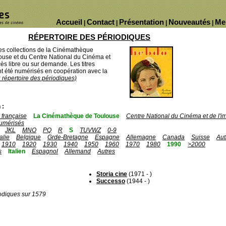
Accueil
Contact
Présentation
Nouveautés
Me
|
|
|
|
RÉPERTOIRE DES PÉRIODIQUES
des collections de la Cinémathèque
ouse et du Centre National du Cinéma et
ès libre ou sur demande. Les titres
 été numérisés en coopération avec la
u répertoire des périodiques)
 :
française
La Cinémathèque de Toulouse
Centre National du Cinéma et de l'
umérisés
JKL
MNO
PQ
R
S
TUVWZ
0-9
talie
Belgique
Grde-Bretagne
Espagne
Allemagne
Canada
Suisse
Aut
1910
1920
1930
1940
1950
1960
1970
1980
1990
>2000
s
Italien
Espagnol
Allemand
Autres
Storia cine
(1971 - )
Successo
(1944 - )
odiques sur 1579