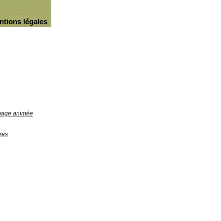
ntions légales
image animée
res