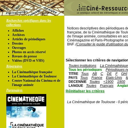
Recherches spécifiques dans les
collections
Notices descriptives des périodiques 
Affiches
française, de la Cinémathèque de Toul
Archives
de l'image animée, consultables en acc
Articles de périodiques
Cinémagazine et Paris-Photographe ont
Dessins
BNF.
(Consulter le guide d'utilisation d
Ouvrages
Photos en accés réservé
Revues de presse
Sélectionner les critères de navigation
Vidéos (DVD et VHS)
Toutes institutions
La Cinémathèque 
Répertoires
Tous les périodiques
Périodiques n
La Cinémathèque française
TITRE
Tous
AB
C
DE
F
GHI
La Cinémathèque de Toulouse
PAYS
Tous
France
Etats-Unis
I
Centre National du Cinéma et de
DECENNIE
Toutes
<1900
1900
l'image animée
LANGUE
Toutes
Français
Anglai
Partenaires
Réinitialiser les critères
La Cinémathèque de Toulouse - 0 péri