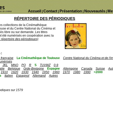
Accueil
Contact
Présentation
Nouveautés
Me
|
|
|
|
RÉPERTOIRE DES PÉRIODIQUES
des collections de la Cinémathèque
ouse et du Centre National du Cinéma et
ès libre ou sur demande. Les titres
 été numérisés en coopération avec la
u répertoire des périodiques)
 :
française
La Cinémathèque de Toulouse
Centre National du Cinéma et de l'
umérisés
JKL
MNO
PQ
R
S
TUVWZ
0-9
talie
Belgique
Grde-Bretagne
Espagne
Allemagne
Canada
Suisse
Aut
1910
1920
1930
1940
1950
1960
1970
1980
1990
>2000
s
Italien
Espagnol
Allemand
Autres
odiques sur 1579