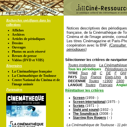
Recherches spécifiques dans les
collections
Notices descriptives des périodique
Affiches
française, de la Cinémathèque de To
Archives
Cinéma et de l'image animée, consul
Articles de périodiques
Les titres Cinémagazine et Paris-Ph
Dessins
coopération avec la BNF.
(Consulter 
Ouvrages
périodiques)
Photos en accés réservé
Revues de presse
Sélectionner les critères de navigation
Vidéos (DVD et VHS)
Toutes institutions
La Cinémathèque 
Répertoires
Tous les périodiques
Périodiques n
La Cinémathèque française
TITRE
Tous
AB
C
DE
F
GHI
La Cinémathèque de Toulouse
PAYS
Tous
France
Etats-Unis
I
Centre National du Cinéma et de
DECENNIE
Toutes
<1900
1900
l'image animée
LANGUE
Toutes
Français
Anglai
Partenaires
Réinitialiser les critères
Screen
(1959 - )
Screen international
(1975 - )
Scripts
(1971 - )
Sight and sound
(1932 - )
The Soundtrack
(2008 - )
Starring Roy Rogers
( - )
La Cinémathèque de Toulouse - 11 pér