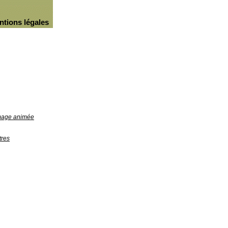
ntions légales
image animée
tres