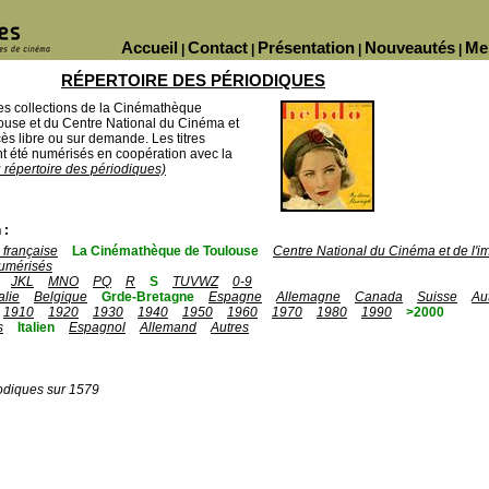
Accueil
Contact
Présentation
Nouveautés
Me
|
|
|
|
RÉPERTOIRE DES PÉRIODIQUES
des collections de la Cinémathèque
ouse et du Centre National du Cinéma et
ès libre ou sur demande. Les titres
 été numérisés en coopération avec la
u répertoire des périodiques)
 :
française
La Cinémathèque de Toulouse
Centre National du Cinéma et de l'
umérisés
JKL
MNO
PQ
R
S
TUVWZ
0-9
talie
Belgique
Grde-Bretagne
Espagne
Allemagne
Canada
Suisse
Au
1910
1920
1930
1940
1950
1960
1970
1980
1990
>2000
s
Italien
Espagnol
Allemand
Autres
odiques sur 1579