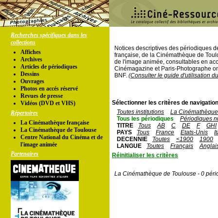
Recherches spécifiques dans les
collections
Notices descriptives des périodiques 
Affiches
française, de la Cinémathèque de Toul
Archives
de l'image animée, consultables en acc
Articles de périodiques
Cinémagazine et Paris-Photographe ont
Dessins
BNF.
(Consulter le guide d'utilisation d
Ouvrages
Photos en accés réservé
Revues de presse
Sélectionner les critères de navigation
Vidéos (DVD et VHS)
Toutes institutions
La Cinémathèque 
Répertoires
Tous les périodiques
Périodiques n
La Cinémathèque française
TITRE
Tous
AB
C
DE
F
GHI
La Cinémathèque de Toulouse
PAYS
Tous
France
Etats-Unis
I
Centre National du Cinéma et de
DECENNIE
Toutes
<1900
1900
l'image animée
LANGUE
Toutes
Français
Anglai
Partenaires
Réinitialiser les critères
La Cinémathèque de Toulouse - 0 péri