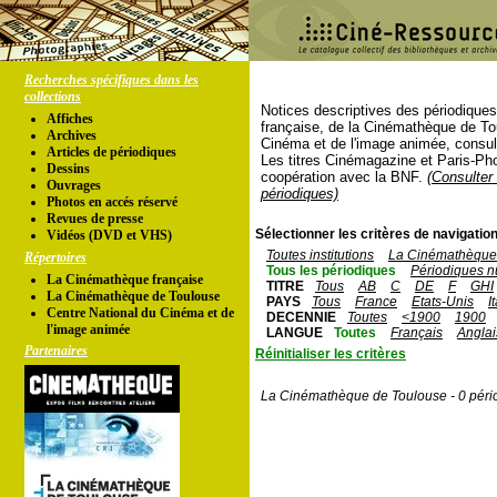
Recherches spécifiques dans les
collections
Notices descriptives des périodique
Affiches
française, de la Cinémathèque de To
Archives
Cinéma et de l'image animée, consul
Articles de périodiques
Les titres Cinémagazine et Paris-Ph
Dessins
coopération avec la BNF.
(Consulter 
Ouvrages
périodiques)
Photos en accés réservé
Revues de presse
Sélectionner les critères de navigation
Vidéos (DVD et VHS)
Toutes institutions
La Cinémathèque 
Répertoires
Tous les périodiques
Périodiques n
La Cinémathèque française
TITRE
Tous
AB
C
DE
F
GHI
La Cinémathèque de Toulouse
PAYS
Tous
France
Etats-Unis
I
Centre National du Cinéma et de
DECENNIE
Toutes
<1900
1900
l'image animée
LANGUE
Toutes
Français
Anglai
Partenaires
Réinitialiser les critères
La Cinémathèque de Toulouse - 0 péri