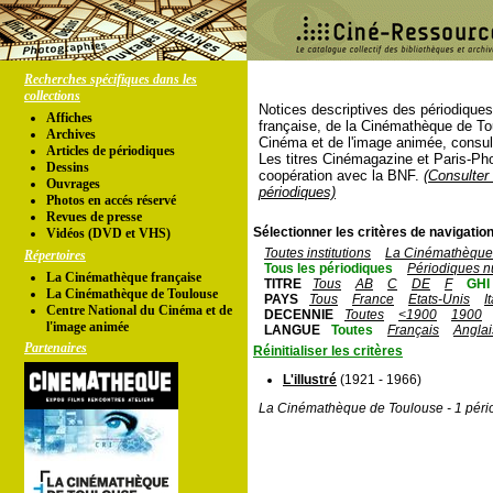
Recherches spécifiques dans les
collections
Notices descriptives des périodique
Affiches
française, de la Cinémathèque de To
Archives
Cinéma et de l'image animée, consul
Articles de périodiques
Les titres Cinémagazine et Paris-Ph
Dessins
coopération avec la BNF.
(Consulter 
Ouvrages
périodiques)
Photos en accés réservé
Revues de presse
Sélectionner les critères de navigation
Vidéos (DVD et VHS)
Toutes institutions
La Cinémathèque 
Répertoires
Tous les périodiques
Périodiques n
La Cinémathèque française
TITRE
Tous
AB
C
DE
F
GHI
La Cinémathèque de Toulouse
PAYS
Tous
France
Etats-Unis
I
Centre National du Cinéma et de
DECENNIE
Toutes
<1900
1900
l'image animée
LANGUE
Toutes
Français
Anglai
Partenaires
Réinitialiser les critères
L'illustré
(1921 - 1966)
La Cinémathèque de Toulouse - 1 péri