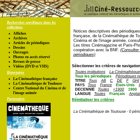
Recherches spécifiques dans les
collections
Notices descriptives des périodique
Affiches
française, de la Cinémathèque de To
Archives
Cinéma et de l'image animée, consul
Articles de périodiques
Les titres Cinémagazine et Paris-Ph
Dessins
coopération avec la BNF.
(Consulter 
Ouvrages
périodiques)
Photos en accés réservé
Revues de presse
Sélectionner les critères de navigation
Vidéos (DVD et VHS)
Toutes institutions
La Cinémathèque 
Répertoires
Tous les périodiques
Périodiques n
La Cinémathèque française
TITRE
Tous
AB
C
DE
F
GHI
La Cinémathèque de Toulouse
PAYS
Tous
France
Etats-Unis
Centre National du Cinéma et de
DECENNIE
Toutes
<1900
1900
l'image animée
LANGUE
Toutes
Français
Angla
Partenaires
Réinitialiser les critères
La Cinémathèque de Toulouse - 0 péri