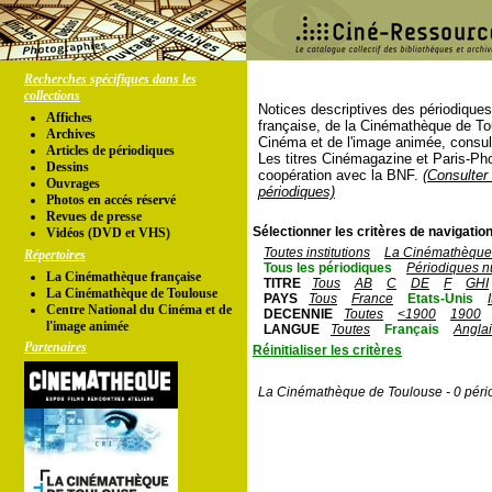
Recherches spécifiques dans les
collections
Notices descriptives des périodique
Affiches
française, de la Cinémathèque de To
Archives
Cinéma et de l'image animée, consul
Articles de périodiques
Les titres Cinémagazine et Paris-Ph
Dessins
coopération avec la BNF.
(Consulter 
Ouvrages
périodiques)
Photos en accés réservé
Revues de presse
Sélectionner les critères de navigation
Vidéos (DVD et VHS)
Toutes institutions
La Cinémathèque 
Répertoires
Tous les périodiques
Périodiques n
La Cinémathèque française
TITRE
Tous
AB
C
DE
F
GHI
La Cinémathèque de Toulouse
PAYS
Tous
France
Etats-Unis
Centre National du Cinéma et de
DECENNIE
Toutes
<1900
1900
l'image animée
LANGUE
Toutes
Français
Angla
Partenaires
Réinitialiser les critères
La Cinémathèque de Toulouse - 0 péri